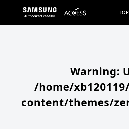
Warning
: Undefined array key 0 in
/home/xb120119/access-company.com/public_html/ss/wp-content/themes
Warning
: Attempt to read property "slug" on null in
/home/xb120119/access-company.com/public_html/ss/wp
TOP
Warning
: 
/home/xb120119/
content/themes/zer