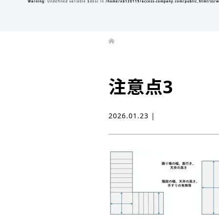
Warning
: Undefined variable $desc in
/home/xb120119/access-company.com/public_html/ss/w
注意点3
2026.01.23 |