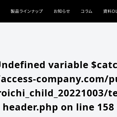
/zeroichi_child_20221003/single.php
on line
20
-content/themes/zeroichi_child_20221003/single.php
on line
20
製品ラインナップ
お知らせ
コラム
資料D
Undefined variable $cat
access-company.com/pu
oichi_child_20221003/t
header.php
on line
158