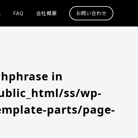
L
FAQ
会社概要
お問い合わせ
chphrase in
blic_html/ss/wp-
emplate-parts/page-