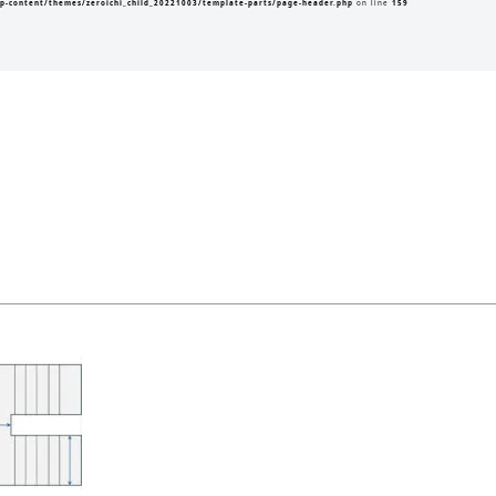
p-content/themes/zeroichi_child_20221003/template-parts/page-header.php
on line
159