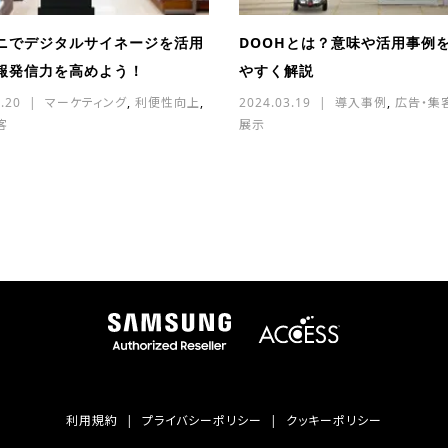
ニでデジタルサイネージを活用
DOOHとは？意味や活用事例
報発信力を高めよう！
やすく解説
.20
マーケティング
,
利便性向上
,
2024.03.19
導入事例
,
広告・集
客
展示
利用規約
プライバシーポリシー
クッキーポリシー