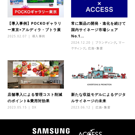
【導入事例】POCKOギャラリ
常に製品の開発・進化を続けて
ー東京×アルディラ・プトラ展
国内サイネージ市場シェア
No.1...
2025.02.07
導入事例
2024.12.20
ブランディング
,
マー
ケティング
,
広告・集客
店舗導入による管理コスト削減
新たな収益モデルによるデジタ
のポイント&費用対効果
ルサイネージの未来
2023.05.15
DX
2023.06.12
広告・集客