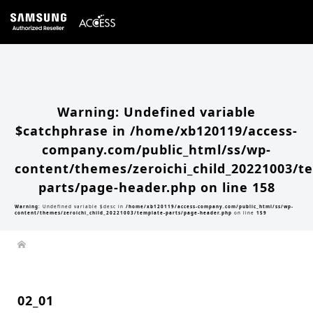
Warning
: Undefined array key 0 in
/home/xb120119/access-company.com/public_html/ss/wp-
content/themes/zeroichi_child_20221003/single.php
on line
20
Warning
: Attempt to read property "slug" on null in
/home/xb120119/access-
company.com/public_html/ss/wp-content/themes/zeroichi_child_20221003/single.php
on line
20
Warning
: Undefined variable
$catchphrase in
/home/xb120119/access-
company.com/public_html/ss/wp-
content/themes/zeroichi_child_20221003/t
parts/page-header.php
on line
158
Warning
: Undefined variable $desc in
/home/xb120119/access-company.com/public_html/ss/wp-
content/themes/zeroichi_child_20221003/template-parts/page-header.php
on line
159
02_01