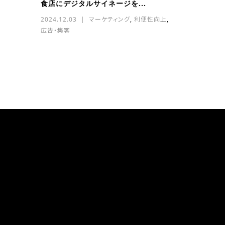
食店にデジタルサイネージを...
2024.12.03
マーケティング
,
利便性向上
,
広告・集客