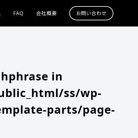
L
FAQ
会社概要
お問い合わせ
chphrase in
blic_html/ss/wp-
emplate-parts/page-