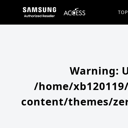
Warning
: Undefined array key 0 in
/home/xb120119/access-company.com/public_html/ss/wp-content/themes
Warning
: Attempt to read property "slug" on null in
/home/xb120119/access-company.com/public_html/ss/wp
TOP
Warning
: 
/home/xb120119/
content/themes/zer