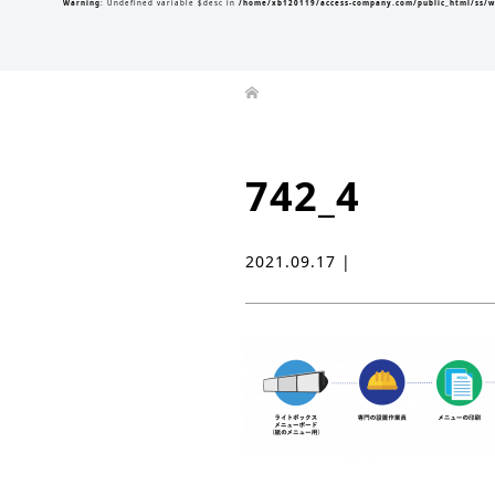
Warning
: Undefined variable $desc in
/home/xb120119/access-company.com/public_html/ss/w
742_4
2021.09.17 |