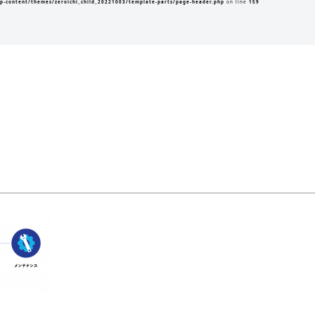
p-content/themes/zeroichi_child_20221003/template-parts/page-header.php
on line
159