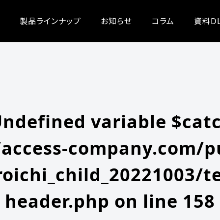
/zeroichi_child_20221003/single.php
on line
20
-content/themes/zeroichi_child_20221003/single.php
on line
20
製品ラインナップ
お知らせ
コラム
資料D
Undefined variable $cat
access-company.com/pu
oichi_child_20221003/t
header.php
on line
158