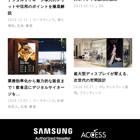
2023.05.15
DX
ットや活用のポイントを徹底解
説
2023.12.11
マーケティング
,
導入
事例
,
広告・集客
超大型ディスプレイが変える、
次世代の空間設計
業務効率化から魅力的な販促ま
2026.03.27
DX
,
ディスプレイ運
で！飲食店にデジタルサイネー
用
,
ブランディング
ジを...
2024.12.03
マーケティング
,
利便
性向上
,
広告・集客