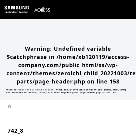
Warning
: Undefined array key 0 in
/home/xb120119/access-company.com/public_html/ss/wp-
content/themes/zeroichi_child_20221003/single.php
on line
20
Warning
: Attempt to read property "slug" on null in
/home/xb120119/access-
company.com/public_html/ss/wp-content/themes/zeroichi_child_20221003/single.php
on line
20
Warning
: Undefined variable
$catchphrase in
/home/xb120119/access-
company.com/public_html/ss/wp-
content/themes/zeroichi_child_20221003/t
parts/page-header.php
on line
158
Warning
: Undefined variable $desc in
/home/xb120119/access-company.com/public_html/ss/wp-
content/themes/zeroichi_child_20221003/template-parts/page-header.php
on line
159
742_8