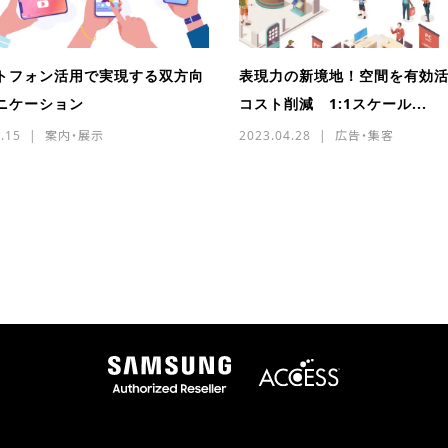
トフォン活用で実現する双方向
表現力の新境地！空間を有効
ニケーション
コスト削減 1:1スケール...
.15
案内・展示
2023.04.28
広告・集客