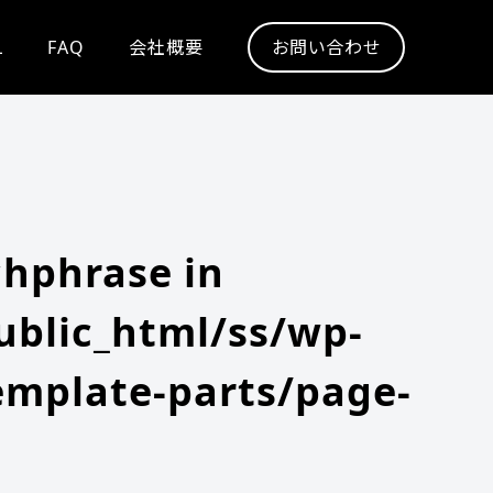
L
FAQ
会社概要
お問い合わせ
chphrase in
blic_html/ss/wp-
emplate-parts/page-