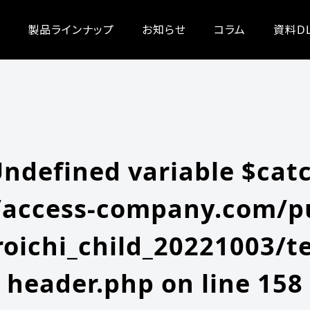
/zeroichi_child_20221003/single.php
on line
20
-content/themes/zeroichi_child_20221003/single.php
on line
20
製品ラインナップ
お知らせ
コラム
資料D
Undefined variable $cat
access-company.com/pu
oichi_child_20221003/t
header.php
on line
158