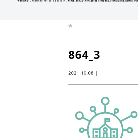
Warning
: Undefined variable $desc in
/home/xb120119/access-company.com/public_html/ss/w
864_3
2021.10.08 |