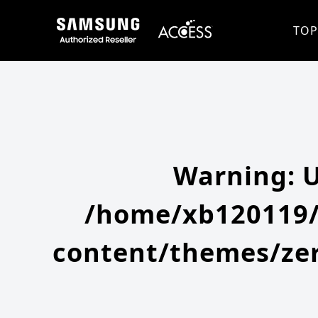
Warning
: Undefined array key 0 in
/home/xb120119/access-company.com/public_html/ss/wp-content/themes
Warning
: Attempt to read property "slug" on null in
/home/xb120119/access-company.com/public_html/ss/wp
TOP
Warning
: 
/home/xb120119/
content/themes/zer