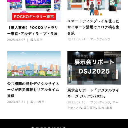
スマートディスプレイを使った
サイネージ活用でコロナ禍を生
【導入事例】POCKOギャラリ
き抜...
ー東京×アルディラ・プトラ展
2021.09.24
マーケティング
2025.02.07
導入事例
公共機関の野外デジタルサイネ
ージが防災情報をリアルタイム
展示会リポート『デジタルサイ
提供
ネージ ジャパン2025』
2023.07.21
案内・展示
2025.07.15
ブランディング
,
マー
ケティング
,
導入事例
,
広告・集客