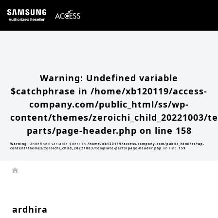
Warning
: Undefined array key 0 in
/home/xb120119/access-company.com/public_html/ss/wp-
content/themes/zeroichi_child_20221003/single.php
on line
20
Warning
: Attempt to read property "slug" on null in
/home/xb120119/access-
company.com/public_html/ss/wp-content/themes/zeroichi_child_20221003/single.php
on line
20
Warning
: Undefined variable
$catchphrase in
/home/xb120119/access-
company.com/public_html/ss/wp-
content/themes/zeroichi_child_20221003/t
parts/page-header.php
on line
158
Warning
: Undefined variable $desc in
/home/xb120119/access-company.com/public_html/ss/wp-
content/themes/zeroichi_child_20221003/template-parts/page-header.php
on line
159
ardhira