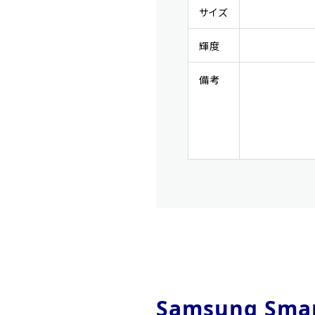
サイズ
輝度
備考
Samsung S