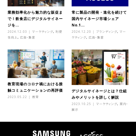
業務効率化から魅力的な販促ま
常に製品の開発・進化を続けて
で！飲食店にデジタルサイネー
国内サイネージ市場シェア
ジを...
No.1...
2024.12.03
マーケティング
,
利便
2024.12.20
ブランディング
,
マー
性向上
,
広告・集客
ケティング
,
広告・集客
教育現場のコロナ禍における接
触コミュニケーションの再評価
デジタルサイネージとは？仕組
2023.05.22
教育
みやメリットを詳しく解説
2023.10.25
マーケティング
,
案内・
展示