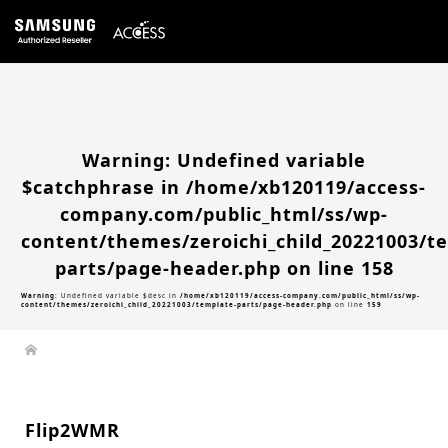
Warning
: Undefined array key 0 in
/home/xb120119/access-company.com/public_html/ss/wp-
content/themes/zeroichi_child_20221003/single.php
on line
20
Warning
: Attempt to read property "slug" on null in
/home/xb120119/access-
company.com/public_html/ss/wp-content/themes/zeroichi_child_20221003/single.php
on line
20
Warning
: Undefined variable
$catchphrase in
/home/xb120119/access-
company.com/public_html/ss/wp-
content/themes/zeroichi_child_20221003/t
parts/page-header.php
on line
158
Warning
: Undefined variable $desc in
/home/xb120119/access-company.com/public_html/ss/wp-
content/themes/zeroichi_child_20221003/template-parts/page-header.php
on line
159
Flip2WMR