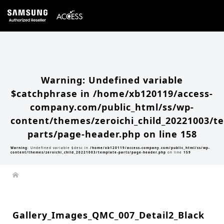
Warning
: Undefined array key 0 in
/home/xb120119/access-company.com/public_html/ss/wp-
content/themes/zeroichi_child_20221003/single.php
on line
20
Warning
: Attempt to read property "slug" on null in
/home/xb120119/access-
company.com/public_html/ss/wp-content/themes/zeroichi_child_20221003/single.php
on line
20
Warning
: Undefined variable
$catchphrase in
/home/xb120119/access-
company.com/public_html/ss/wp-
content/themes/zeroichi_child_20221003/t
parts/page-header.php
on line
158
Warning
: Undefined variable $desc in
/home/xb120119/access-company.com/public_html/ss/wp-
content/themes/zeroichi_child_20221003/template-parts/page-header.php
on line
159
Gallery_Images_QMC_007_Detail2_Black