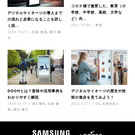
コロナ禍で激変した、教育（小
学校、中学校、高校、大学な
デジタルサイネージの導入まで
ど）向...
の流れと必要になることを詳し
2021.10.08
教育
く説...
2023.10.25
広告・集客
,
案内・展
示
DOOHとは？意味や活用事例を
デジタルサイネージの歴史や技
わかりやすく解説
術の進歩を見てみよう！
2024.03.19
導入事例
,
広告・集
2023.12.11
DX
,
利便性向上
客
,
案内・展示