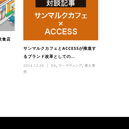
飲食店
.
サンマルクカフェとACCESSが推進す
るブランド改革としての...
2024.12.26
DX
,
マーケティング
,
導入事
例