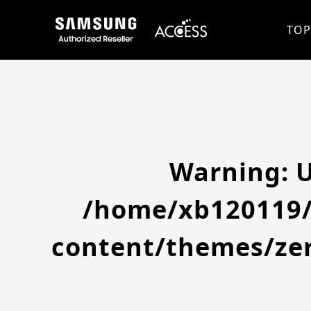
Warning
: Undefined array key 0 in
/home/xb120119/access-company.com/public_html/ss/wp-content/themes
Warning
: Attempt to read property "slug" on null in
/home/xb120119/access-company.com/public_html/ss/wp
TOP
Warning
: 
/home/xb120119/
content/themes/zer