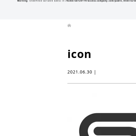
Warning
: Undefined variable $desc in
/home/xb120119/access-company.com/public_html/ss/w
icon
2021.06.30 |