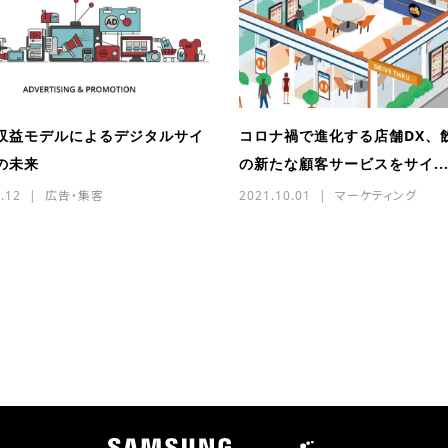
収益モデルによるデジタルサイ
コロナ禍で進化する店舗DX、
の未来
の新たな顧客サービスをサイ..
.12
広告・集客
2021.10.01
マーケティング