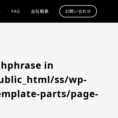
L
FAQ
会社概要
お問い合わせ
chphrase in
blic_html/ss/wp-
emplate-parts/page-