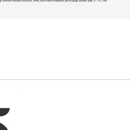
p-content/themes/zeroichi_child_20221003/template-parts/page-header.php
on line
159