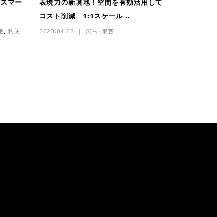
をスマー
表現力の新境地！空間を有効活用して
コスト削減 1:1スケール...
用
,
利便
2023.04.28
広告・集客