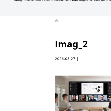
Warning
: Undefined variable $desc in
/home/xb120119/access-company.com/public_html/ss/w
imag_2
2026.03.27 |