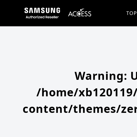
Warning
: Undefined array key 0 in
/home/xb120119/access-company.com/public_html/ss/wp-content/themes
Warning
: Attempt to read property "slug" on null in
/home/xb120119/access-company.com/public_html/ss/wp
TOP
Warning
: 
/home/xb120119/
content/themes/zer