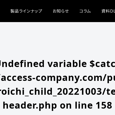
/zeroichi_child_20221003/single.php
on line
20
-content/themes/zeroichi_child_20221003/single.php
on line
20
製品ラインナップ
お知らせ
コラム
資料D
Undefined variable $cat
access-company.com/pu
oichi_child_20221003/t
header.php
on line
158