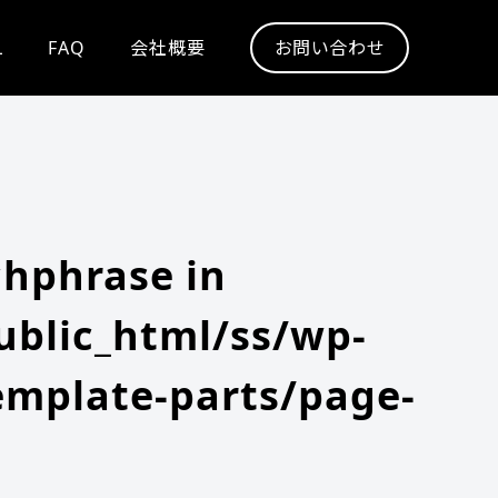
L
FAQ
会社概要
お問い合わせ
chphrase in
blic_html/ss/wp-
emplate-parts/page-