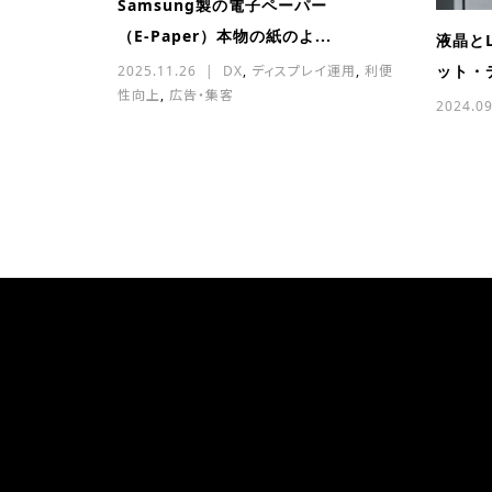
Samsung製の電子ペーパー
（E‑Paper）本物の紙のよ...
液晶と
ット・
2025.11.26
DX
,
ディスプレイ運用
,
利便
性向上
,
広告・集客
2024.09