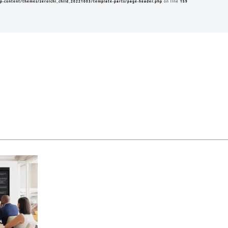
p-content/themes/zeroichi_child_20221003/template-parts/page-header.php
on line
159