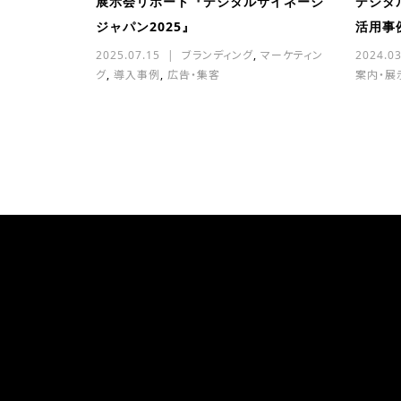
展示会リポート『デジタルサイネージ
デジタ
ジャパン2025』
活用事
2025.07.15
ブランディング
,
マーケティン
2024.03
グ
,
導入事例
,
広告・集客
案内・展