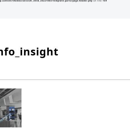
p-content/themes/zeroichi_child_20221003/template-parts/page-header.php
on line
159
fo_insight