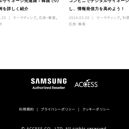
ルサイネージ先進国！韓国での
コンビニでデジタルサイネー
例を詳しく紹介
し、情報発信力を高めよう！
.20
マーケティング
,
広告・集客
,
2024.03.20
マーケティング
,
利
示
広告・集客
利用規約
プライバシーポリシー
クッキーポリシー
© ACCESS CO., LTD. All rights reserved.