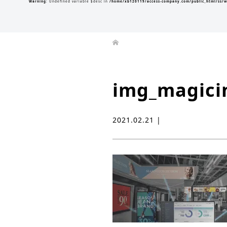
Warning
: Undefined variable $desc in
/home/xb120119/access-company.com/public_html/ss/w
img_magicin
2021.02.21 |