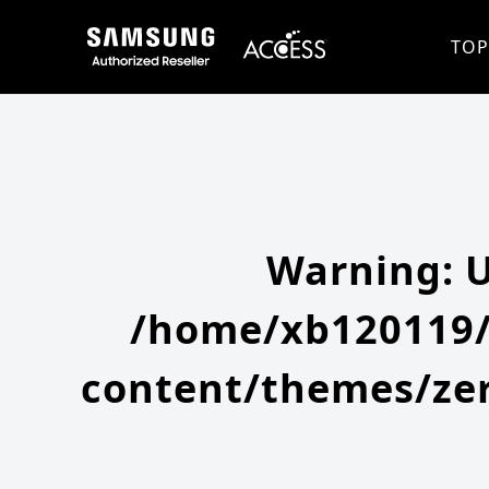
Warning
: Undefined array key 0 in
/home/xb120119/access-company.com/public_html/ss/wp-content/themes
Warning
: Attempt to read property "slug" on null in
/home/xb120119/access-company.com/public_html/ss/wp
TOP
Warning
: 
/home/xb120119/
content/themes/zer