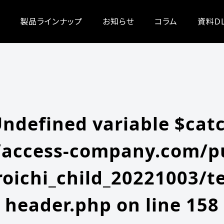
/zeroichi_child_20221003/single.php
on line
20
-content/themes/zeroichi_child_20221003/single.php
on line
20
製品ラインナップ
お知らせ
コラム
資料D
Undefined variable $cat
access-company.com/pu
oichi_child_20221003/t
header.php
on line
158