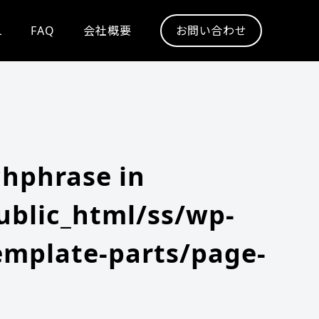
L
FAQ
会社概要
お問い合わせ
chphrase in
blic_html/ss/wp-
emplate-parts/page-