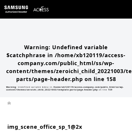
Warning
: Undefined array key 0 in
/home/xb120119/access-company.com/public_html/ss/wp-
content/themes/zeroichi_child_20221003/single.php
on line
20
Warning
: Attempt to read property "slug" on null in
/home/xb120119/access-
company.com/public_html/ss/wp-content/themes/zeroichi_child_20221003/single.php
on line
20
Warning
: Undefined variable
$catchphrase in
/home/xb120119/access-
company.com/public_html/ss/wp-
content/themes/zeroichi_child_20221003/t
parts/page-header.php
on line
158
Warning
: Undefined variable $desc in
/home/xb120119/access-company.com/public_html/ss/wp-
content/themes/zeroichi_child_20221003/template-parts/page-header.php
on line
159
img_scene_office_sp_1@2x