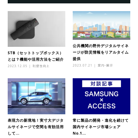
公共機関の野外デジタルサイネ
ージが防災情報をリアルタイム
STB（セットトップボックス）
提供
とは？機能や活用方法をご紹介
2023.07.21
案内・展示
2023.12.05
利便性向上
表現力の新境地！実寸大デジタ
常に製品の開発・進化を続けて
ルサイネージで空間を有効活用
国内サイネージ市場シェア
して...
No.1...