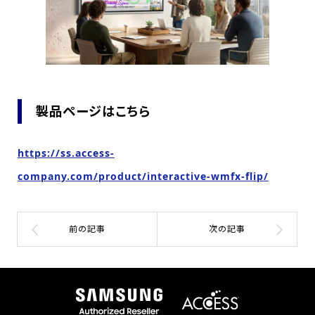
製品ページはこちら
https://ss.access-
company.com/product/interactive-wmfx-flip/