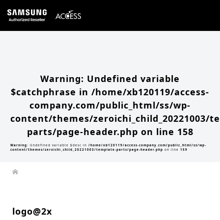
Warning
: Undefined array key 0 in
/home/xb120119/access-company.com/public_html/ss/wp-
content/themes/zeroichi_child_20221003/single.php
on line
20
Warning
: Attempt to read property "slug" on null in
/home/xb120119/access-
company.com/public_html/ss/wp-content/themes/zeroichi_child_20221003/single.php
on line
20
Warning
: Undefined variable
$catchphrase in
/home/xb120119/access-
company.com/public_html/ss/wp-
content/themes/zeroichi_child_20221003/t
parts/page-header.php
on line
158
Warning
: Undefined variable $desc in
/home/xb120119/access-company.com/public_html/ss/wp-
content/themes/zeroichi_child_20221003/template-parts/page-header.php
on line
159
logo@2x