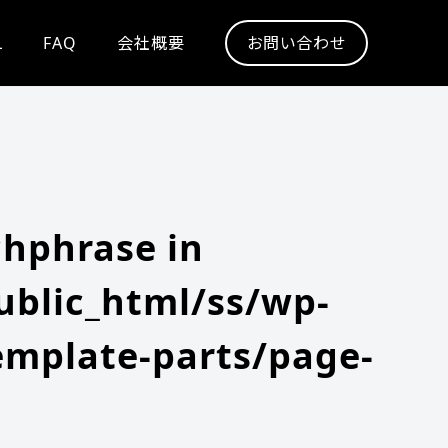
L
FAQ
会社概要
お問い合わせ
chphrase in
blic_html/ss/wp-
emplate-parts/page-