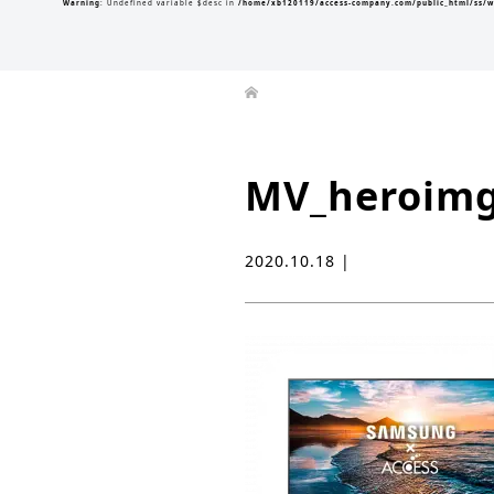
Warning
: Undefined variable $desc in
/home/xb120119/access-company.com/public_html/ss/w
MV_heroim
2020.10.18 |