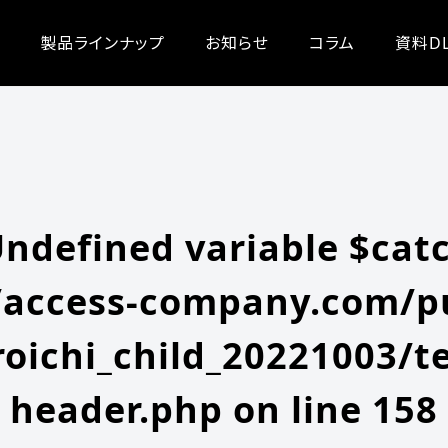
/zeroichi_child_20221003/single.php
on line
20
-content/themes/zeroichi_child_20221003/single.php
on line
20
製品ラインナップ
お知らせ
コラム
資料D
Undefined variable $cat
access-company.com/pu
oichi_child_20221003/t
header.php
on line
158