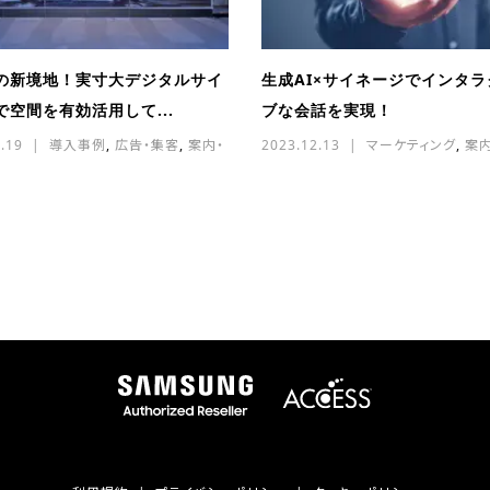
の新境地！実寸大デジタルサイ
生成AI×サイネージでインタ
で空間を有効活用して...
ブな会話を実現！
.19
導入事例
,
広告・集客
,
案内・
2023.12.13
マーケティング
,
案