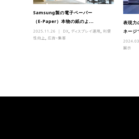
Samsung製の電子ペーパー
（E‑Paper）本物の紙のよ...
表現力
ネージ
2025.11.26
DX
,
ディスプレイ運用
,
利便
性向上
,
広告・集客
2024.03
展示