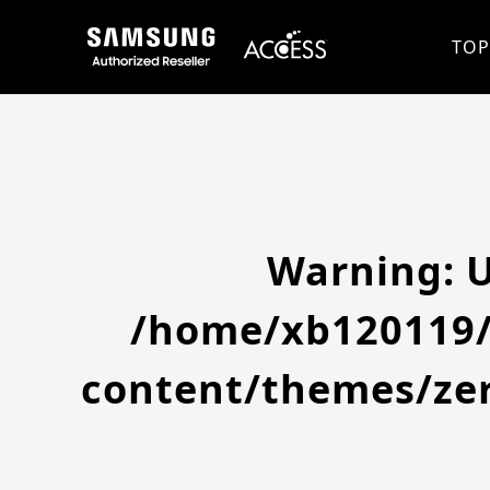
Warning
: Undefined array key 0 in
/home/xb120119/access-company.com/public_html/ss/wp-content/themes
Warning
: Attempt to read property "slug" on null in
/home/xb120119/access-company.com/public_html/ss/wp
TOP
Warning
: 
/home/xb120119/
content/themes/zer