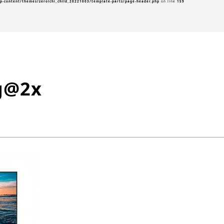
p-content/themes/zeroichi_child_20221003/template-parts/page-header.php
on line
159
g@2x