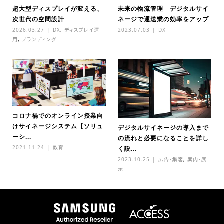
超大型ディスプレイが変える、
未来の物流管理 デジタルサイ
次世代の空間設計
ネージで運送業の効率をアップ
2026.03.27
DX
,
ディスプレイ運
2023.07.03
DX
用
,
ブランディング
コロナ禍でのオンライン授業向
けサイネージシステム【ソリュ
デジタルサイネージの導入まで
ーシ...
の流れと必要になることを詳し
2021.11.24
教育
く説...
2023.10.25
広告・集客
,
案内・展
示