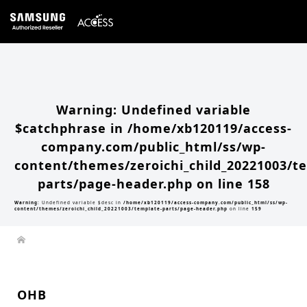
Warning
: Undefined array key 0 in
/home/xb120119/access-company.com/public_html/ss/wp-
content/themes/zeroichi_child_20221003/single.php
on line
20
Warning
: Attempt to read property "slug" on null in
/home/xb120119/access-
company.com/public_html/ss/wp-content/themes/zeroichi_child_20221003/single.php
on line
20
Warning
: Undefined variable
$catchphrase in
/home/xb120119/access-
company.com/public_html/ss/wp-
content/themes/zeroichi_child_20221003/t
parts/page-header.php
on line
158
Warning
: Undefined variable $desc in
/home/xb120119/access-company.com/public_html/ss/wp-
content/themes/zeroichi_child_20221003/template-parts/page-header.php
on line
159
OHB