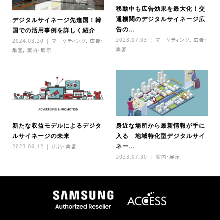
移動中も広告効果を最大化！交
通機関のデジタルサイネージ広
デジタルサイネージ先進国！韓
告の...
国での活用事例を詳しく紹介
2023.07.03
マーケティング
,
広告・
2024.03.20
マーケティング
,
広告・
集客
集客
,
案内・展示
新たな収益モデルによるデジタ
身近な場所から最新情報が手に
ルサイネージの未来
入る 地域特化型デジタルサイ
ネー...
2023.06.12
広告・集客
2023.07.30
案内・展示