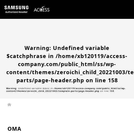
Warning
: Undefined array key 0 in
/home/xb120119/access-company.com/public_html/ss/wp-
content/themes/zeroichi_child_20221003/single.php
on line
20
Warning
: Attempt to read property "slug" on null in
/home/xb120119/access-
company.com/public_html/ss/wp-content/themes/zeroichi_child_20221003/single.php
on line
20
Warning
: Undefined variable
$catchphrase in
/home/xb120119/access-
company.com/public_html/ss/wp-
content/themes/zeroichi_child_20221003/t
parts/page-header.php
on line
158
Warning
: Undefined variable $desc in
/home/xb120119/access-company.com/public_html/ss/wp-
content/themes/zeroichi_child_20221003/template-parts/page-header.php
on line
159
OMA