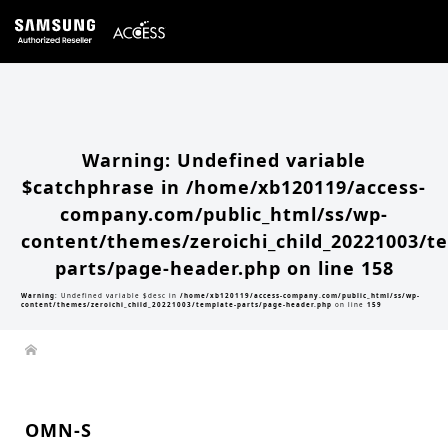
Warning
: Undefined array key 0 in
/home/xb120119/access-company.com/public_html/ss/wp-
content/themes/zeroichi_child_20221003/single.php
on line
20
Warning
: Attempt to read property "slug" on null in
/home/xb120119/access-
company.com/public_html/ss/wp-content/themes/zeroichi_child_20221003/single.php
on line
20
Warning
: Undefined variable
$catchphrase in
/home/xb120119/access-
company.com/public_html/ss/wp-
content/themes/zeroichi_child_20221003/t
parts/page-header.php
on line
158
Warning
: Undefined variable $desc in
/home/xb120119/access-company.com/public_html/ss/wp-
content/themes/zeroichi_child_20221003/template-parts/page-header.php
on line
159
OMN-S