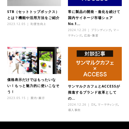
STB（セットトップボックス）
常に製品の開発・進化を続けて
とは？機能や活用方法をご紹介
国内サイネージ市場シェア
No.1...
2023.12.05
利便性向上
2024.12.20
ブランディング
,
マー
ケティング
,
広告・集客
価格表示だけではもったいな
い！もっと魅力的に使いこなそ
サンマルクカフェとACCESSが
う！
推進するブランド改革として
2023.05.15
案内・展示
の...
2024.12.26
DX
,
マーケティング
,
導入事例