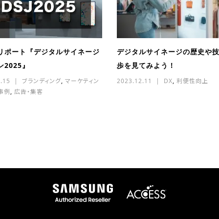
リポート『デジタルサイネージ
デジタルサイネージの歴史や
2025』
歩を見てみよう！
.15
ブランディング
,
マーケティン
2023.12.11
DX
,
利便性向上
事例
,
広告・集客