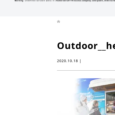
Warning
: Undefined variable $desc in
/home/xb120119/access-company.com/public_html/ss/w
Outdoor__
2020.10.18 |