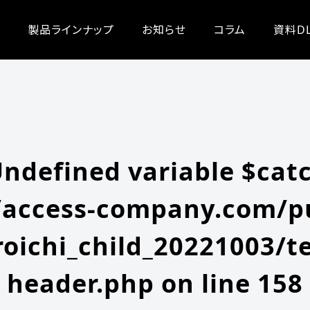
/zeroichi_child_20221003/single.php
on line
20
-content/themes/zeroichi_child_20221003/single.php
on line
20
製品ラインナップ
お知らせ
コラム
資料D
Undefined variable $cat
access-company.com/pu
oichi_child_20221003/t
header.php
on line
158