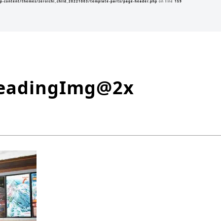
p-content/themes/zeroichi_child_20221003/template-parts/page-header.php
on line
159
headingImg@2x