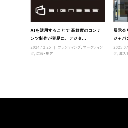
AIを活用することで 高鮮度のコンテ
展示会
ンツ制作が容易に。デジタ...
ジャパン
2024.12.25
ブランディング
,
マーケティン
2025.07
グ
,
広告・集客
グ
,
導入