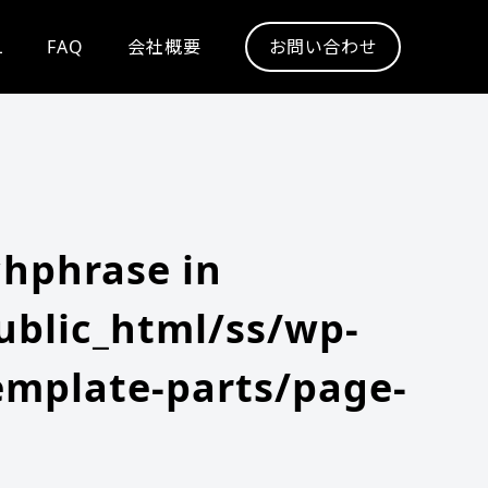
L
FAQ
会社概要
お問い合わせ
chphrase in
blic_html/ss/wp-
emplate-parts/page-