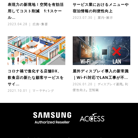
表現力の新境地！空間を有効活
サービス業におけるメニューや
用してコスト削減 1:1スケー
宿泊情報の利便性向上
ル...
2023.07.30
案内・展示
2023.04.28
広告・集客
コロナ禍で進化する店舗DX、
屋外ディスプレイ導入の新常識
飲食店の新たな顧客サービスを
｜Wi-Fi対応でLAN工事が不...
サイ...
2026.01.20
ディスプレイ運用
,
利
便性向上
,
豆知識
2021.10.01
マーケティング