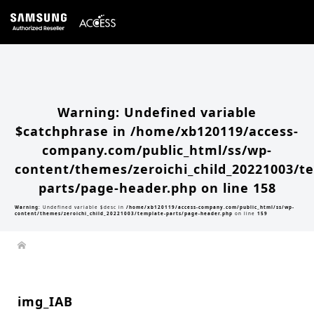
Warning
: Undefined array key 0 in
/home/xb120119/access-company.com/public_html/ss/wp-
content/themes/zeroichi_child_20221003/single.php
on line
20
Warning
: Attempt to read property "slug" on null in
/home/xb120119/access-
company.com/public_html/ss/wp-content/themes/zeroichi_child_20221003/single.php
on line
20
Warning
: Undefined variable
$catchphrase in
/home/xb120119/access-
company.com/public_html/ss/wp-
content/themes/zeroichi_child_20221003/t
parts/page-header.php
on line
158
Warning
: Undefined variable $desc in
/home/xb120119/access-company.com/public_html/ss/wp-
content/themes/zeroichi_child_20221003/template-parts/page-header.php
on line
159
img_IAB