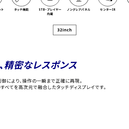
ット
タッチ機能
STB・プレイヤー
ノングレアパネル
センターIR
内蔵
32inch
、精密なレスポンス
御により、操作の一瞬まで正確に再現。
のすべてを高次元で融合したタッチディスプレイです。