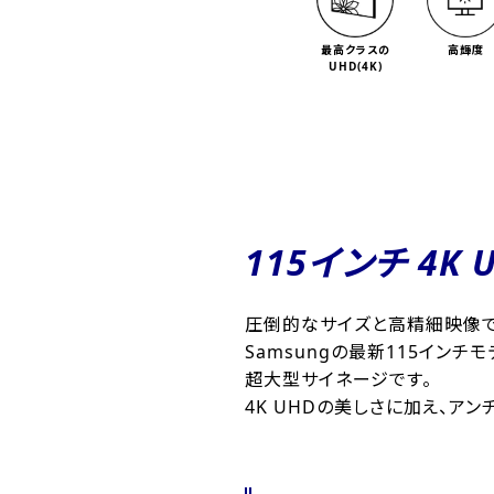
最高クラスの
高輝度
UHD(4K)
115インチ 4K
圧倒的なサイズと高精細映像で
Samsungの最新115イン
超大型サイネージです。
4K UHDの美しさに加え、