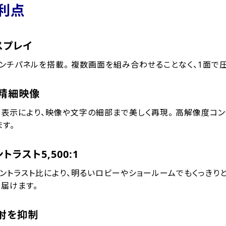
利点
スプレイ
5インチパネルを搭載。 複数画面を組み合わせることなく、1面
高精細映像
ルのUHD表示により、映像や文字の細部まで美しく再現。 高解像度
す。
ントラスト5,500:1
0:1のコントラスト比により、明るいロビーやショールームでもくっき
届けます。
射を抑制