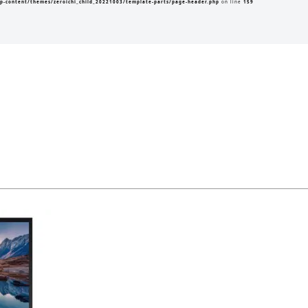
p-content/themes/zeroichi_child_20221003/template-parts/page-header.php
on line
159