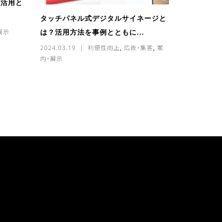
ル活用と
タッチパネル式デジタルサイネージと
は？活用方法を事例とともに...
展示
2024.03.19
利便性向上
,
広告・集客
,
案
内・展示