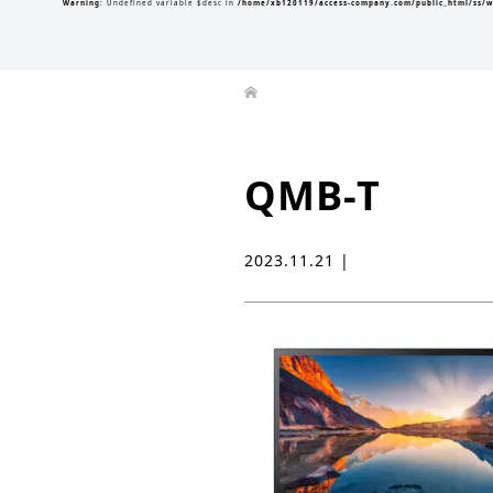
Warning
: Undefined variable $desc in
/home/xb120119/access-company.com/public_html/ss/w
QMB-T
2023.11.21 |