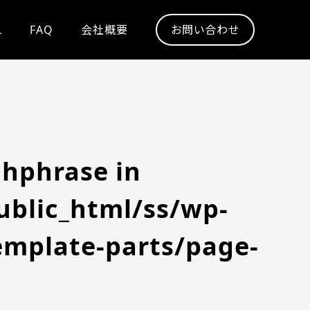
L
FAQ
会社概要
お問い合わせ
chphrase in
blic_html/ss/wp-
emplate-parts/page-