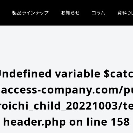
/zeroichi_child_20221003/single.php
on line
20
-content/themes/zeroichi_child_20221003/single.php
on line
20
製品ラインナップ
お知らせ
コラム
資料D
Undefined variable $cat
access-company.com/pu
oichi_child_20221003/t
header.php
on line
158