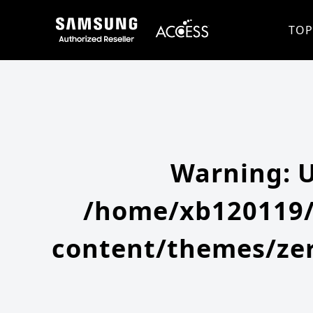
Warning
: Undefined array key 0 in
/home/xb120119/access-company.com/public_html/ss/wp-content/themes
Warning
: Attempt to read property "slug" on null in
/home/xb120119/access-company.com/public_html/ss/wp
TOP
Warning
: 
/home/xb120119/
content/themes/zer