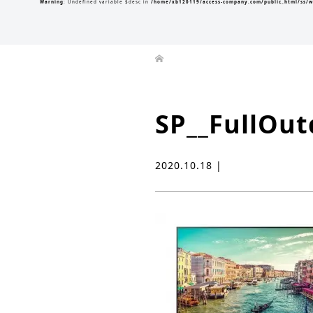
Warning
: Undefined variable $desc in
/home/xb120119/access-company.com/public_html/ss/w
SP__FullOu
2020.10.18 |