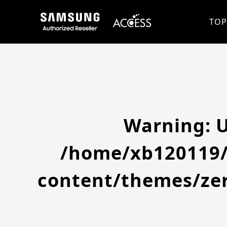
Warning
: Undefined array key 0 in
/home/xb120119/access-company.com/public_html/ss/wp-content/themes
Warning
: Attempt to read property "slug" on null in
/home/xb120119/access-company.com/public_html/ss/wp
TOP
Warning
: 
/home/xb120119/
content/themes/zer