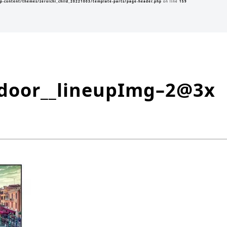
p-content/themes/zeroichi_child_20221003/template-parts/page-header.php
on line
159
tdoor__lineupImg–2@3x