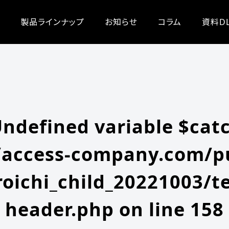
/zeroichi_child_20221003/single.php
on line
20
-content/themes/zeroichi_child_20221003/single.php
on line
20
製品ラインナップ
お知らせ
コラム
資料D
Undefined variable $cat
access-company.com/pu
oichi_child_20221003/t
header.php
on line
158