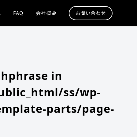
L
FAQ
会社概要
お問い合わせ
chphrase in
blic_html/ss/wp-
emplate-parts/page-