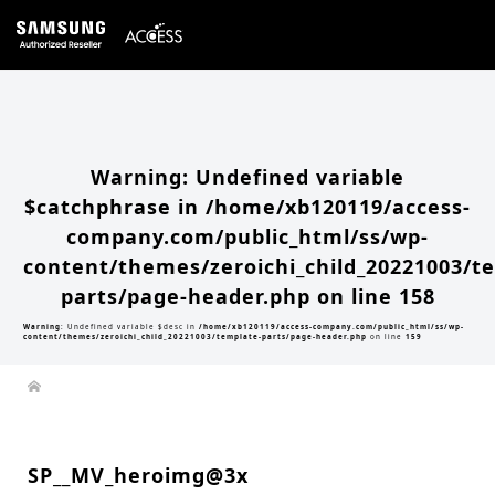
Warning
: Undefined array key 0 in
/home/xb120119/access-company.com/public_html/ss/wp-
content/themes/zeroichi_child_20221003/single.php
on line
20
Warning
: Attempt to read property "slug" on null in
/home/xb120119/access-
company.com/public_html/ss/wp-content/themes/zeroichi_child_20221003/single.php
on line
20
Warning
: Undefined variable
$catchphrase in
/home/xb120119/access-
company.com/public_html/ss/wp-
content/themes/zeroichi_child_20221003/t
parts/page-header.php
on line
158
Warning
: Undefined variable $desc in
/home/xb120119/access-company.com/public_html/ss/wp-
content/themes/zeroichi_child_20221003/template-parts/page-header.php
on line
159
SP__MV_heroimg@3x