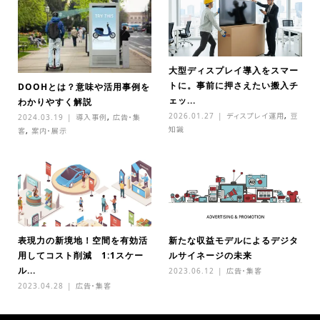
大型ディスプレイ導入をスマー
トに。事前に押さえたい搬入チ
DOOHとは？意味や活用事例を
ェッ...
わかりやすく解説
2026.01.27
ディスプレイ運用
,
豆
2024.03.19
導入事例
,
広告・集
知識
客
,
案内・展示
表現力の新境地！空間を有効活
新たな収益モデルによるデジタ
用してコスト削減 1:1スケー
ルサイネージの未来
ル...
2023.06.12
広告・集客
2023.04.28
広告・集客