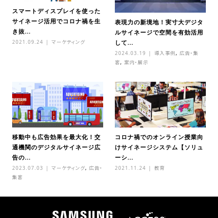
スマートディスプレイを使った
サイネージ活用でコロナ禍を生
表現力の新境地！実寸大デジタ
き抜...
ルサイネージで空間を有効活用
2021.09.24
マーケティング
して...
2024.03.19
導入事例
,
広告・集
客
,
案内・展示
移動中も広告効果を最大化！交
コロナ禍でのオンライン授業向
通機関のデジタルサイネージ広
けサイネージシステム【ソリュ
告の...
ーシ...
2023.07.03
マーケティング
,
広告・
2021.11.24
教育
集客