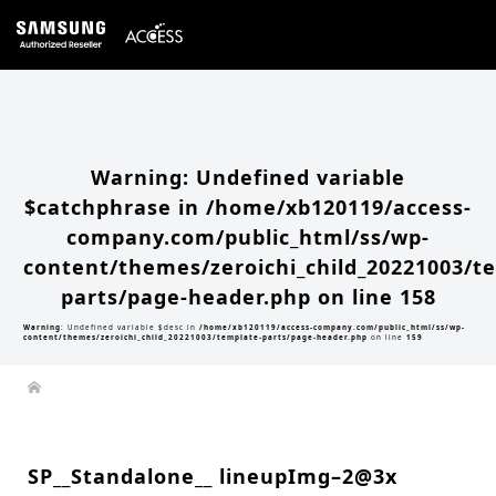
Warning
: Undefined array key 0 in
/home/xb120119/access-company.com/public_html/ss/wp-
content/themes/zeroichi_child_20221003/single.php
on line
20
Warning
: Attempt to read property "slug" on null in
/home/xb120119/access-
company.com/public_html/ss/wp-content/themes/zeroichi_child_20221003/single.php
on line
20
Warning
: Undefined variable
$catchphrase in
/home/xb120119/access-
company.com/public_html/ss/wp-
content/themes/zeroichi_child_20221003/t
parts/page-header.php
on line
158
Warning
: Undefined variable $desc in
/home/xb120119/access-company.com/public_html/ss/wp-
content/themes/zeroichi_child_20221003/template-parts/page-header.php
on line
159
SP__Standalone__ lineupImg–2@3x