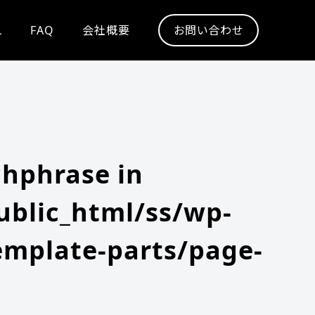
L
FAQ
会社概要
お問い合わせ
chphrase in
blic_html/ss/wp-
emplate-parts/page-