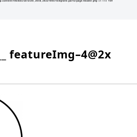
p-content/themes/zeroichi_child_20221003/template-parts/page-header.php
on line
159
__ featureImg–4@2x