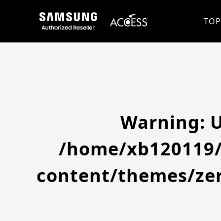
Warning
: Undefined array key 0 in
/home/xb120119/access-company.com/public_html/ss/wp-content/themes
Warning
: Attempt to read property "slug" on null in
/home/xb120119/access-company.com/public_html/ss/wp
TOP
Warning
: 
/home/xb120119/
content/themes/zer