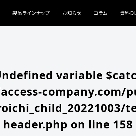
/zeroichi_child_20221003/single.php
on line
20
-content/themes/zeroichi_child_20221003/single.php
on line
20
製品ラインナップ
お知らせ
コラム
資料D
Undefined variable $cat
access-company.com/pu
oichi_child_20221003/t
header.php
on line
158