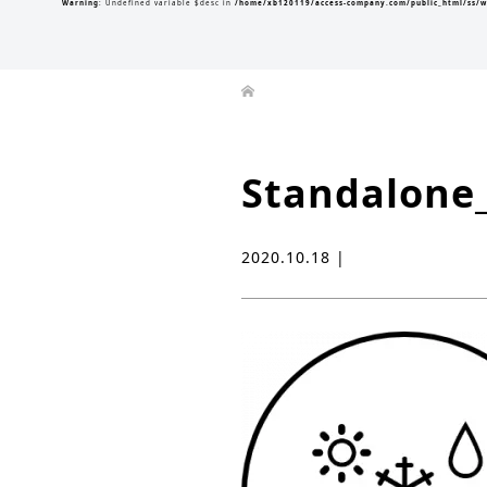
Warning
: Undefined variable $desc in
/home/xb120119/access-company.com/public_html/ss/w
Standalone
2020.10.18 |