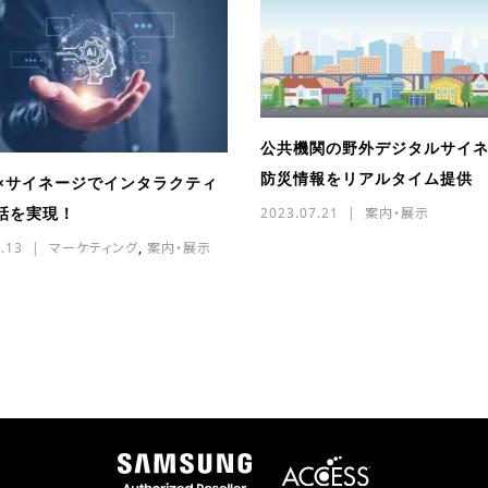
公共機関の野外デジタルサイ
防災情報をリアルタイム提供
I×サイネージでインタラクティ
話を実現！
2023.07.21
案内・展示
.13
マーケティング
,
案内・展示