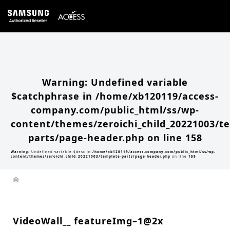
Warning
: Undefined array key 0 in
/home/xb120119/access-company.com/public_html/ss/wp-
content/themes/zeroichi_child_20221003/single.php
on line
20
Warning
: Attempt to read property "slug" on null in
/home/xb120119/access-
company.com/public_html/ss/wp-content/themes/zeroichi_child_20221003/single.php
on line
20
Warning
: Undefined variable
$catchphrase in
/home/xb120119/access-
company.com/public_html/ss/wp-
content/themes/zeroichi_child_20221003/t
parts/page-header.php
on line
158
Warning
: Undefined variable $desc in
/home/xb120119/access-company.com/public_html/ss/wp-
content/themes/zeroichi_child_20221003/template-parts/page-header.php
on line
159
VideoWall__ featureImg–1@2x