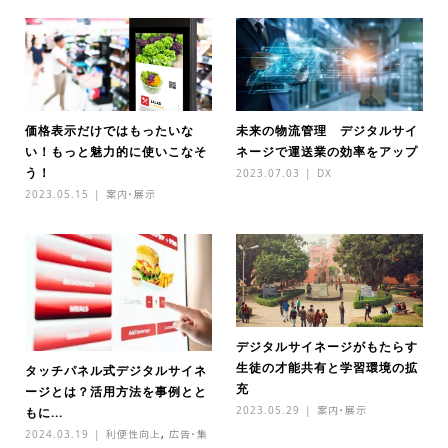
価格表示だけではもったいな
未来の物流管理 デジタルサイ
い！もっと魅力的に使いこなそ
ネージで運送業の効率をアップ
う！
2023.07.03
DX
2023.05.15
案内・展示
デジタルサイネージがもたらす
生徒の才能共有と学習環境の拡
タッチパネル式デジタルサイネ
充
ージとは？活用方法を事例とと
2023.05.29
案内・展示
もに...
2024.03.19
利便性向上
,
広告・集