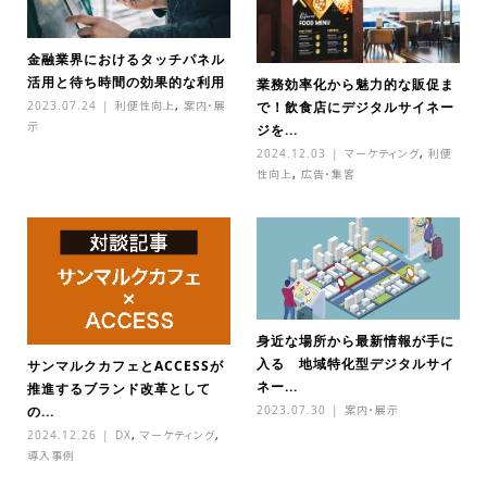
金融業界におけるタッチパネル
活用と待ち時間の効果的な利用
業務効率化から魅力的な販促ま
2023.07.24
利便性向上
,
案内・展
で！飲食店にデジタルサイネー
示
ジを...
2024.12.03
マーケティング
,
利便
性向上
,
広告・集客
身近な場所から最新情報が手に
入る 地域特化型デジタルサイ
サンマルクカフェとACCESSが
ネー...
推進するブランド改革として
2023.07.30
案内・展示
の...
2024.12.26
DX
,
マーケティング
,
導入事例