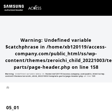
Warning
: Undefined array key 0 in
/home/xb120119/access-company.com/public_html/ss/wp-
content/themes/zeroichi_child_20221003/single.php
on line
20
Warning
: Attempt to read property "slug" on null in
/home/xb120119/access-
company.com/public_html/ss/wp-content/themes/zeroichi_child_20221003/single.php
on line
20
Warning
: Undefined variable
$catchphrase in
/home/xb120119/access-
company.com/public_html/ss/wp-
content/themes/zeroichi_child_20221003/t
parts/page-header.php
on line
158
Warning
: Undefined variable $desc in
/home/xb120119/access-company.com/public_html/ss/wp-
content/themes/zeroichi_child_20221003/template-parts/page-header.php
on line
159
05_01