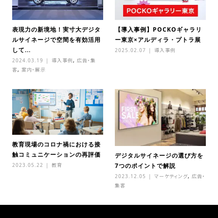
表現力の新境地！実寸大デジタ
【導入事例】POCKOギャラリ
ルサイネージで空間を有効活用
ー東京×アルディラ・プトラ展
して...
2025.02.07
導入事例
2024.03.19
導入事例
,
広告・集
客
,
案内・展示
教育現場のコロナ禍における接
触コミュニケーションの再評価
デジタルサイネージの選び方を
2023.05.22
教育
7つのポイントで解説
2023.12.05
マーケティング
,
広告・
集客