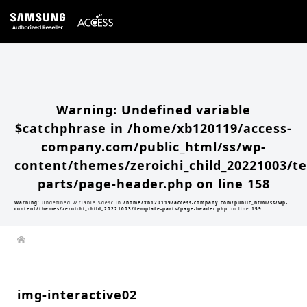
Warning
: Undefined array key 0 in
/home/xb120119/access-company.com/public_html/ss/wp-
content/themes/zeroichi_child_20221003/single.php
on line
20
Warning
: Attempt to read property "slug" on null in
/home/xb120119/access-
company.com/public_html/ss/wp-content/themes/zeroichi_child_20221003/single.php
on line
20
Warning
: Undefined variable
$catchphrase in
/home/xb120119/access-
company.com/public_html/ss/wp-
content/themes/zeroichi_child_20221003/t
parts/page-header.php
on line
158
Warning
: Undefined variable $desc in
/home/xb120119/access-company.com/public_html/ss/wp-
content/themes/zeroichi_child_20221003/template-parts/page-header.php
on line
159
img-interactive02