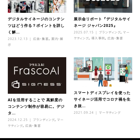
デジタルサイネージのコンテン
展示会リポート『デジタルサイ
ツはどう作る？ポイントを詳し
ネージ ジャパン2025』
く解...
2025.07.15
ブランディング
,
マー
ケティング
,
導入事例
,
広告・集客
2023.12.13
広告・集客
,
案内・展
示
スマートディスプレイを使った
サイネージ活用でコロナ禍を生
AIを活用することで 高鮮度の
き抜...
コンテンツ制作が容易に。デジ
2021.09.24
マーケティング
タ...
2024.12.25
ブランディング
,
マー
ケティング
,
広告・集客