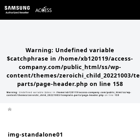
Warning
: Undefined array key 0 in
/home/xb120119/access-company.com/public_html/ss/wp-
content/themes/zeroichi_child_20221003/single.php
on line
20
Warning
: Attempt to read property "slug" on null in
/home/xb120119/access-
company.com/public_html/ss/wp-content/themes/zeroichi_child_20221003/single.php
on line
20
Warning
: Undefined variable
$catchphrase in
/home/xb120119/access-
company.com/public_html/ss/wp-
content/themes/zeroichi_child_20221003/t
parts/page-header.php
on line
158
Warning
: Undefined variable $desc in
/home/xb120119/access-company.com/public_html/ss/wp-
content/themes/zeroichi_child_20221003/template-parts/page-header.php
on line
159
img-standalone01