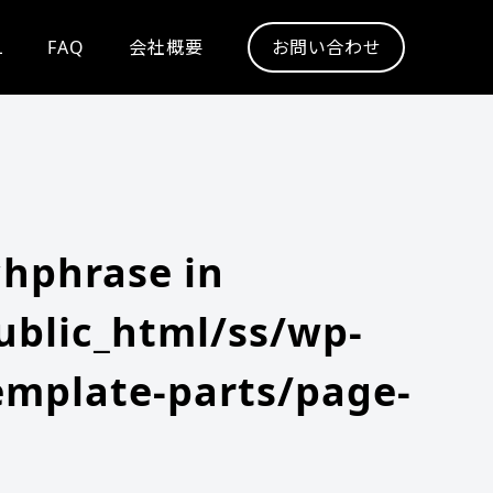
L
FAQ
会社概要
お問い合わせ
chphrase in
blic_html/ss/wp-
emplate-parts/page-