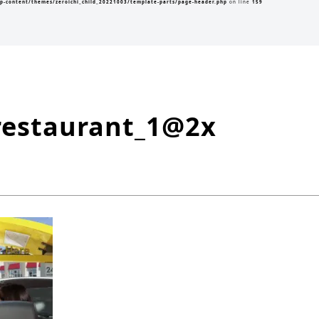
p-content/themes/zeroichi_child_20221003/template-parts/page-header.php
on line
159
restaurant_1@2x