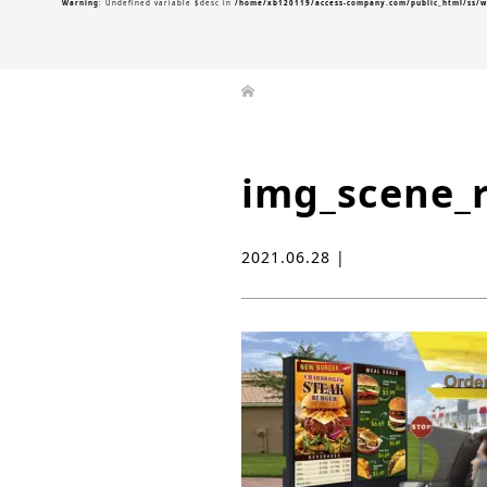
Warning
: Undefined variable $desc in
/home/xb120119/access-company.com/public_html/ss/w
img_scene_
2021.06.28 |