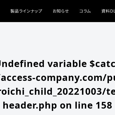
/zeroichi_child_20221003/single.php
on line
20
-content/themes/zeroichi_child_20221003/single.php
on line
20
製品ラインナップ
お知らせ
コラム
資料D
Undefined variable $cat
access-company.com/pu
oichi_child_20221003/t
header.php
on line
158