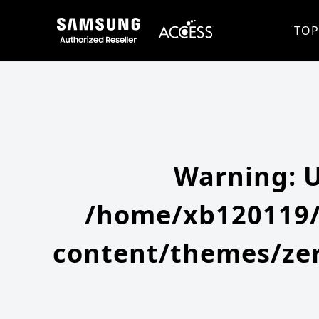
Warning
: Undefined array key 0 in
/home/xb120119/access-company.com/public_html/ss/wp-content/themes
Warning
: Attempt to read property "slug" on null in
/home/xb120119/access-company.com/public_html/ss/wp
TOP
Warning
: 
/home/xb120119/
content/themes/zer