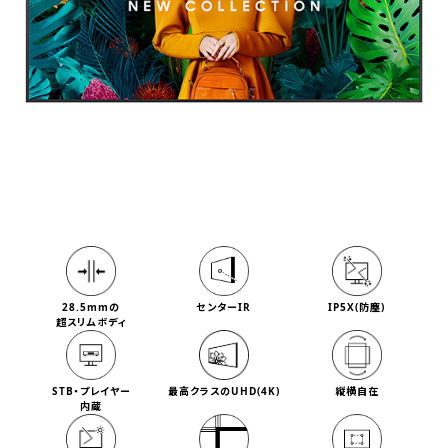
28.5mmの
センターIR
IP5X(防塵)
超スリムボディ
STB・プレイヤー
最高クラスのUHD(4K)
縦横自在
内蔵