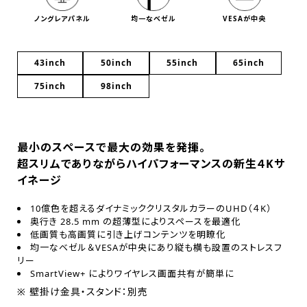
ノングレアパネル
均一なベゼル
VESAが中央
43inch
50inch
55inch
65inch
75inch
98inch
最小のスペースで最大の効果を発揮。
超スリムでありながらハイパフォーマンスの新生４Kサ
イネージ
10億色を超えるダイナミッククリスタルカラーのUHD（４K）
奥行き 28.5 mm の超薄型によりスペースを最適化
低画質も高画質に引き上げコンテンツを明瞭化
均一なベゼル＆VESAが中央にあり縦も横も設置のストレスフ
リー
SmartView+ によりワイヤレス画面共有が簡単に
※ 壁掛け金具・スタンド：別売