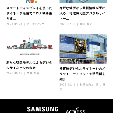
スマートディスプレイを使った
身近な場所から最新情報が手に
サイネージ活用でコロナ禍を生
入る 地域特化型デジタルサイ
き抜...
ネー...
2021.09.24
マーケティング
2023.07.30
案内・展示
新たな収益モデルによるデジタ
ルサイネージの未来
多言語デジタルサイネージのメ
2023.06.12
広告・集客
リット・デメリットや活用例を
紹介
2023.12.13
利便性向上
,
案内・展
示