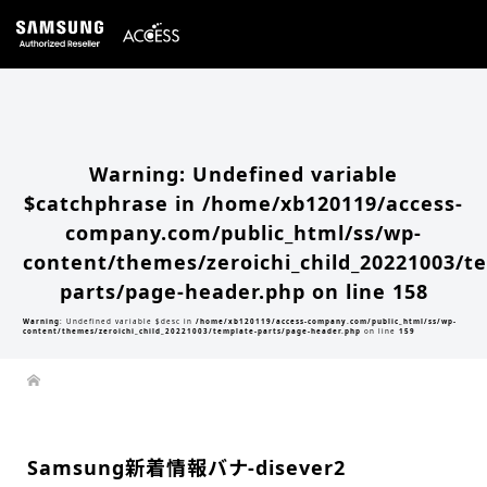
Warning
: Undefined array key 0 in
/home/xb120119/access-company.com/public_html/ss/wp-
content/themes/zeroichi_child_20221003/single.php
on line
20
Warning
: Attempt to read property "slug" on null in
/home/xb120119/access-
company.com/public_html/ss/wp-content/themes/zeroichi_child_20221003/single.php
on line
20
Warning
: Undefined variable
$catchphrase in
/home/xb120119/access-
company.com/public_html/ss/wp-
content/themes/zeroichi_child_20221003/t
parts/page-header.php
on line
158
Warning
: Undefined variable $desc in
/home/xb120119/access-company.com/public_html/ss/wp-
content/themes/zeroichi_child_20221003/template-parts/page-header.php
on line
159
Samsung新着情報バナ-disever2