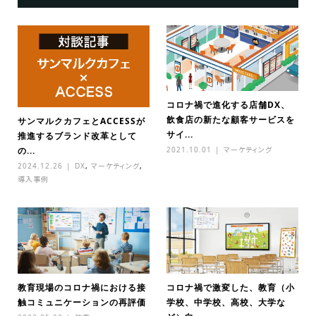
コロナ禍で進化する店舗DX、
飲食店の新たな顧客サービスを
サンマルクカフェとACCESSが
サイ...
推進するブランド改革として
2021.10.01
マーケティング
の...
2024.12.26
DX
,
マーケティング
,
導入事例
教育現場のコロナ禍における接
コロナ禍で激変した、教育（小
触コミュニケーションの再評価
学校、中学校、高校、大学な