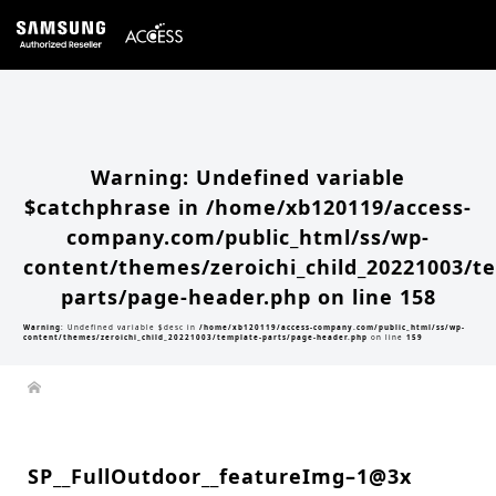
Warning
: Undefined array key 0 in
/home/xb120119/access-company.com/public_html/ss/wp-
content/themes/zeroichi_child_20221003/single.php
on line
20
Warning
: Attempt to read property "slug" on null in
/home/xb120119/access-
company.com/public_html/ss/wp-content/themes/zeroichi_child_20221003/single.php
on line
20
Warning
: Undefined variable
$catchphrase in
/home/xb120119/access-
company.com/public_html/ss/wp-
content/themes/zeroichi_child_20221003/t
parts/page-header.php
on line
158
Warning
: Undefined variable $desc in
/home/xb120119/access-company.com/public_html/ss/wp-
content/themes/zeroichi_child_20221003/template-parts/page-header.php
on line
159
SP__FullOutdoor__featureImg–1@3x