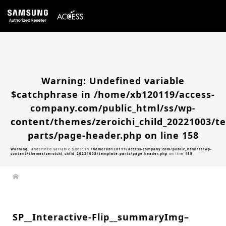
Warning
: Undefined array key 0 in
/home/xb120119/access-company.com/public_html/ss/wp-
content/themes/zeroichi_child_20221003/single.php
on line
20
Warning
: Attempt to read property "slug" on null in
/home/xb120119/access-
company.com/public_html/ss/wp-content/themes/zeroichi_child_20221003/single.php
on line
20
Warning
: Undefined variable
$catchphrase in
/home/xb120119/access-
company.com/public_html/ss/wp-
content/themes/zeroichi_child_20221003/t
parts/page-header.php
on line
158
Warning
: Undefined variable $desc in
/home/xb120119/access-company.com/public_html/ss/wp-
content/themes/zeroichi_child_20221003/template-parts/page-header.php
on line
159
SP__Interactive-Flip__summaryImg–