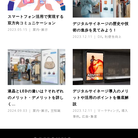
スマートフォン活用で実現する
双方向コミュニケーション
デジタルサイネージの歴史や技
2023.05.15
案内・展示
術の進歩を見てみよう！
2023.12.11
DX
,
利便性向上
液晶とLEDの違いは？それぞれ
デジタルサイネージ導入のメリ
のメリット・デメリットを詳し
ットや活用のポイントを徹底解
く...
説
2024.09.03
案内・展示
,
豆知識
2023.12.11
マーケティング
,
導入
事例
,
広告・集客