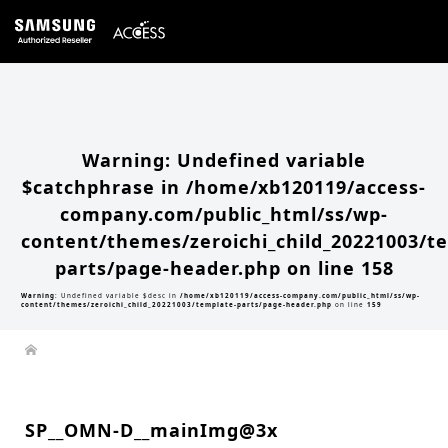
Warning
: Undefined array key 0 in
/home/xb120119/access-company.com/public_html/ss/wp-
content/themes/zeroichi_child_20221003/single.php
on line
20
Warning
: Attempt to read property "slug" on null in
/home/xb120119/access-
company.com/public_html/ss/wp-content/themes/zeroichi_child_20221003/single.php
on line
20
Warning
: Undefined variable
$catchphrase in
/home/xb120119/access-
company.com/public_html/ss/wp-
content/themes/zeroichi_child_20221003/t
parts/page-header.php
on line
158
Warning
: Undefined variable $desc in
/home/xb120119/access-company.com/public_html/ss/wp-
content/themes/zeroichi_child_20221003/template-parts/page-header.php
on line
159
SP__OMN-D__mainImg@3x