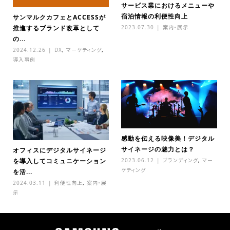
サービス業におけるメニューや
宿泊情報の利便性向上
サンマルクカフェとACCESSが
2023.07.30
案内・展示
推進するブランド改革として
の...
2024.12.26
DX
,
マーケティング
,
導入事例
感動を伝える映像美！デジタル
サイネージの魅力とは？
オフィスにデジタルサイネージ
2023.06.12
ブランディング
,
マー
を導入してコミュニケーション
ケティング
を活...
2024.03.11
利便性向上
,
案内・展
示