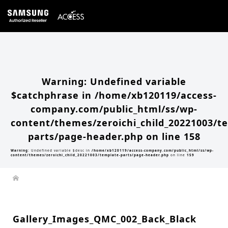
Warning
: Undefined array key 0 in
/home/xb120119/access-company.com/public_html/ss/wp-
content/themes/zeroichi_child_20221003/single.php
on line
20
Warning
: Attempt to read property "slug" on null in
/home/xb120119/access-
company.com/public_html/ss/wp-content/themes/zeroichi_child_20221003/single.php
on line
20
Warning
: Undefined variable
$catchphrase in
/home/xb120119/access-
company.com/public_html/ss/wp-
content/themes/zeroichi_child_20221003/t
parts/page-header.php
on line
158
Warning
: Undefined variable $desc in
/home/xb120119/access-company.com/public_html/ss/wp-
content/themes/zeroichi_child_20221003/template-parts/page-header.php
on line
159
Gallery_Images_QMC_002_Back_Black