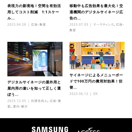
表現力の新境地！空間を有効活
移動中も広告効果を最大化！交
用してコスト削減 1:1スケー
通機関のデジタルサイネージ広
ル...
告の...
2023.04.28
広告・集客
2023.07.03
マーケティング
,
広告・
集客
サイネージによるメニューボー
ドで100万円の費用対効果！切
デジタルサイネージの屋外用と
替...
屋内用の違いを知って正しく選
2023.06.12
DX
ぼう...
2023.12.05
利便性向上
,
広告・集
客
,
案内・展示