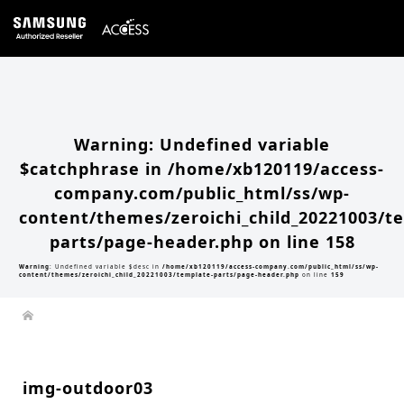
Warning
: Undefined array key 0 in
/home/xb120119/access-company.com/public_html/ss/wp-
content/themes/zeroichi_child_20221003/single.php
on line
20
Warning
: Attempt to read property "slug" on null in
/home/xb120119/access-
company.com/public_html/ss/wp-content/themes/zeroichi_child_20221003/single.php
on line
20
Warning
: Undefined variable
$catchphrase in
/home/xb120119/access-
company.com/public_html/ss/wp-
content/themes/zeroichi_child_20221003/t
parts/page-header.php
on line
158
Warning
: Undefined variable $desc in
/home/xb120119/access-company.com/public_html/ss/wp-
content/themes/zeroichi_child_20221003/template-parts/page-header.php
on line
159
img-outdoor03