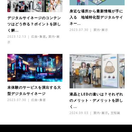
身近な場所から最新情報が手に
入る 地域特化型デジタルサイ
デジタルサイネージのコンテン
ネー...
ツはどう作る？ポイントを詳し
2023.07.30
案内・展示
く解...
2023.12.13
広告・集客
,
案内・展
示
未体験のサービスを演出する大
型デジタルサイネージ
液晶とLEDの違いは？それぞれ
2023.07.30
広告・集客
のメリット・デメリットを詳し
く...
2024.09.03
案内・展示
,
豆知識