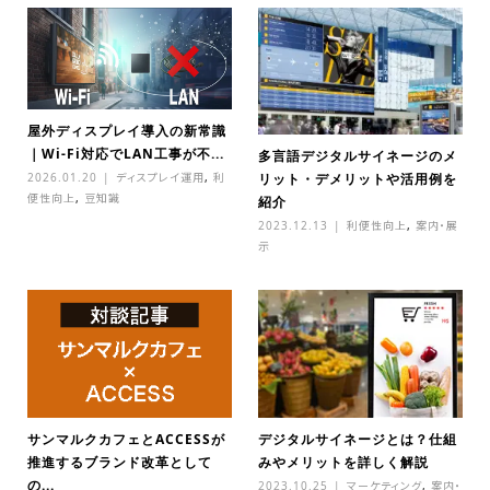
屋外ディスプレイ導入の新常識
｜Wi-Fi対応でLAN工事が不...
多言語デジタルサイネージのメ
2026.01.20
ディスプレイ運用
,
利
リット・デメリットや活用例を
便性向上
,
豆知識
紹介
2023.12.13
利便性向上
,
案内・展
示
サンマルクカフェとACCESSが
デジタルサイネージとは？仕組
推進するブランド改革として
みやメリットを詳しく解説
の...
2023.10.25
マーケティング
,
案内・