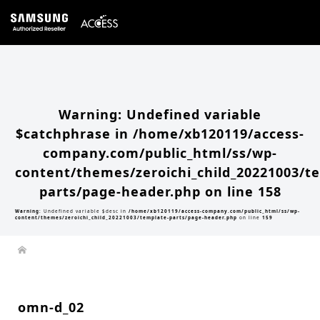
Warning
: Undefined array key 0 in
/home/xb120119/access-company.com/public_html/ss/wp-
content/themes/zeroichi_child_20221003/single.php
on line
20
Warning
: Attempt to read property "slug" on null in
/home/xb120119/access-
company.com/public_html/ss/wp-content/themes/zeroichi_child_20221003/single.php
on line
20
Warning
: Undefined variable
$catchphrase in
/home/xb120119/access-
company.com/public_html/ss/wp-
content/themes/zeroichi_child_20221003/t
parts/page-header.php
on line
158
Warning
: Undefined variable $desc in
/home/xb120119/access-company.com/public_html/ss/wp-
content/themes/zeroichi_child_20221003/template-parts/page-header.php
on line
159
omn-d_02