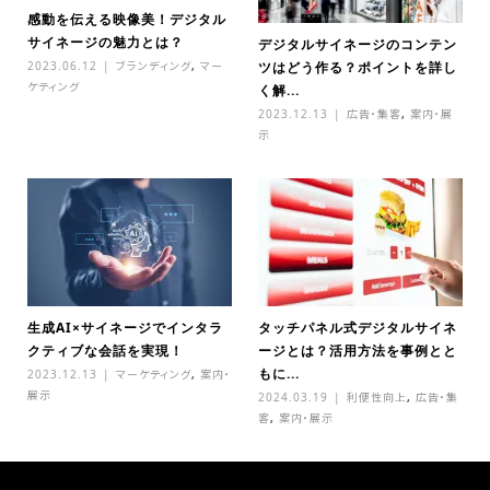
感動を伝える映像美！デジタル
サイネージの魅力とは？
デジタルサイネージのコンテン
2023.06.12
ブランディング
,
マー
ツはどう作る？ポイントを詳し
ケティング
く解...
2023.12.13
広告・集客
,
案内・展
示
生成AI×サイネージでインタラ
タッチパネル式デジタルサイネ
クティブな会話を実現！
ージとは？活用方法を事例とと
もに...
2023.12.13
マーケティング
,
案内・
展示
2024.03.19
利便性向上
,
広告・集
客
,
案内・展示