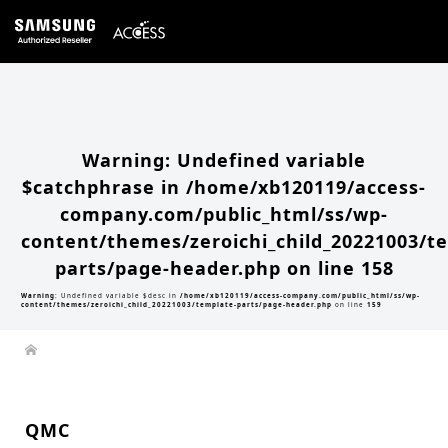
Warning
: Undefined array key 0 in
/home/xb120119/access-company.com/public_html/ss/wp-
content/themes/zeroichi_child_20221003/single.php
on line
20
Warning
: Attempt to read property "slug" on null in
/home/xb120119/access-
company.com/public_html/ss/wp-content/themes/zeroichi_child_20221003/single.php
on line
20
Warning
: Undefined variable
$catchphrase in
/home/xb120119/access-
company.com/public_html/ss/wp-
content/themes/zeroichi_child_20221003/t
parts/page-header.php
on line
158
Warning
: Undefined variable $desc in
/home/xb120119/access-company.com/public_html/ss/wp-
content/themes/zeroichi_child_20221003/template-parts/page-header.php
on line
159
QMC