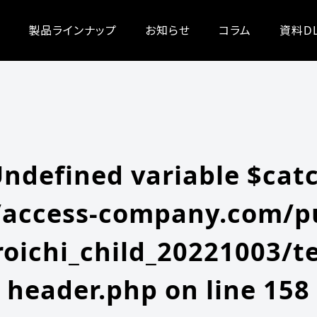
/zeroichi_child_20221003/single.php
on line
20
-content/themes/zeroichi_child_20221003/single.php
on line
20
製品ラインナップ
お知らせ
コラム
資料D
Undefined variable $cat
access-company.com/pu
oichi_child_20221003/t
header.php
on line
158