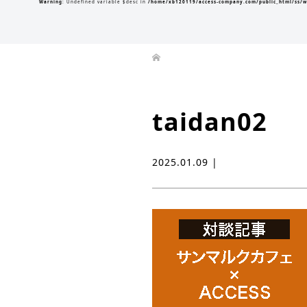
Warning
: Undefined variable $desc in
/home/xb120119/access-company.com/public_html/ss/w
taidan02
2025.01.09 |