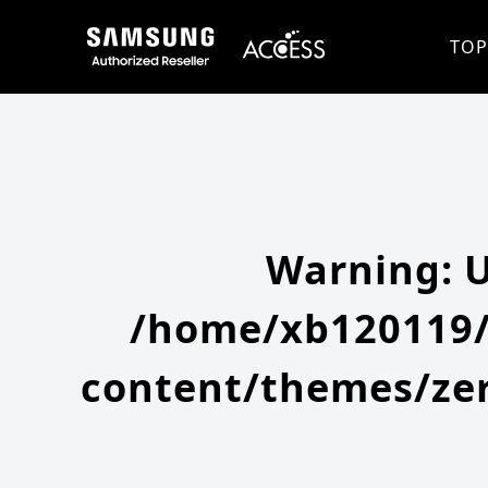
Warning
: Undefined array key 0 in
/home/xb120119/access-company.com/public_html/ss/wp-content/themes
Warning
: Attempt to read property "slug" on null in
/home/xb120119/access-company.com/public_html/ss/wp
TOP
Warning
: 
/home/xb120119/
content/themes/zer