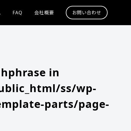
L
FAQ
会社概要
お問い合わせ
chphrase in
blic_html/ss/wp-
emplate-parts/page-